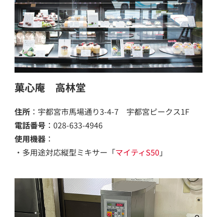
菓心庵 高林堂
住所
：宇都宮市馬場通り3-4-7 宇都宮ピークス1F
電話番号
：028-633-4946
使用機器
：
・多用途対応縦型ミキサー「
マイティS50
」