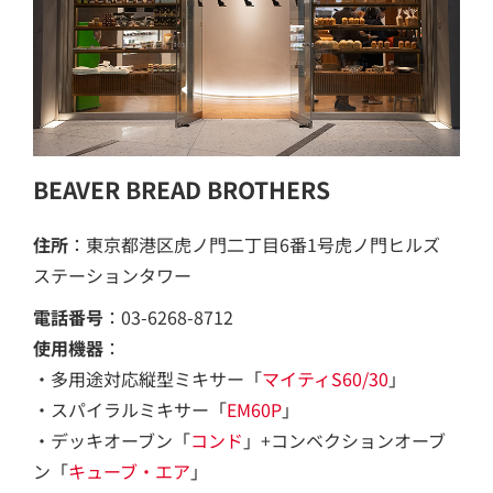
BEAVER BREAD BROTHERS
住所
：東京都港区虎ノ門二丁目6番1号虎ノ門ヒルズ
ステーションタワー
電話番号
：03-6268-8712
使用機器
：
・多用途対応縦型ミキサー「
マイティS60/30
」
・スパイラルミキサー「
EM60P
」
・デッキオーブン「
コンド
」+コンベクションオーブ
ン「
キューブ・エア
」