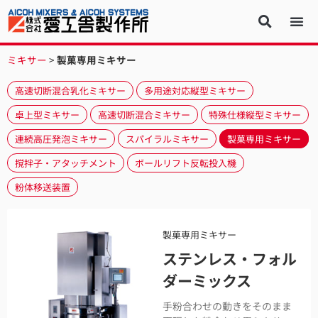
ミキサー
>
製菓専用ミキサー
高速切断混合乳化ミキサー
多用途対応縦型ミキサー
卓上型ミキサー
高速切断混合ミキサー
特殊仕様縦型ミキサー
連続高圧発泡ミキサー
スパイラルミキサー
製菓専用ミキサー
撹拌子・アタッチメント
ボールリフト反転投入機
粉体移送装置
製菓専用ミキサー
ステンレス・フォル
ダーミックス
手粉合わせの動きをそのまま