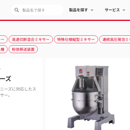
製品を探す
サービス
サー
高速切断混合ミキサー
特殊仕様縦型ミキサー
連続高圧発泡ミ
入機
粉体移送装置
ー
ーズ
広いニーズに対応したス
サー。