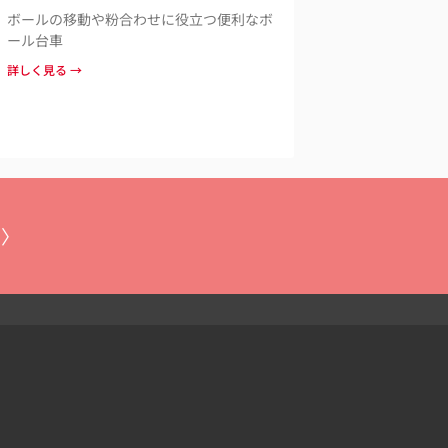
ボールの移動や粉合わせに役立つ便利なボ
ール台車
詳しく見る →
 〉