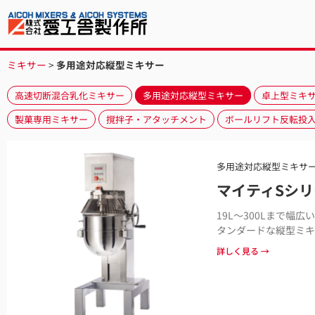
ミキサー
>
多用途対応縦型ミキサー
高速切断混合乳化ミキサー
多用途対応縦型ミキサー
卓上型ミキ
製菓専用ミキサー
撹拌子・アタッチメント
ボールリフト反転投
多用途対応縦型ミキサ
マイティSシリ
19L〜300Lまで幅
タンダードな縦型ミキ
詳しく見る →