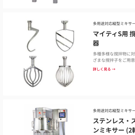
多用途対応縦型ミキサ
マイティS用 
器
多種多様な撹拌物に対
ざまな撹拌子をご用意
詳しく見る →
多用途対応縦型ミキサ
ステンレス・
ンミキサー (