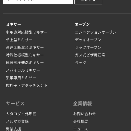
ミキサー
オーブン
多用途対応縦型ミキサー
コンベクションオーブン
卓上型ミキサー
デッキオーブン
高速切断混合ミキサー
ラックオーブン
特殊仕様縦型ミキサー
ガス式ピザ用石窯
連続高圧発泡ミキサー
ラック
スパイラルミキサー
製菓専用ミキサー
撹拌子・アタッチメント
サービス
企業情報
カタログ・外形図
お問い合わせ
メルマガ登録
会社概要
開業支援
ニュース