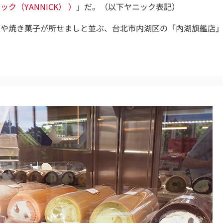
ク（YANNICK） ）
」だ。（以下ヤニック表記）
や焼き菓子が所せましと並ぶ、台北市内湖区の「內湖旗艦店」