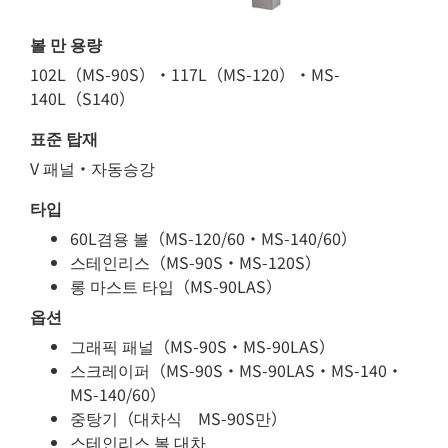
볼 만 용량
102L
（M
S-90S）・
117L（M
S-120）・MS-
140L（
S140）
표준 탑재
V 패널・자동승강
타입
60L겸용 볼
（M
S-120/60・MS-140/60）
스테인리스（
M
S-90S・MS-120S
）
롱 마스트 타입（MS-90LAS）
옵션
그래픽 패널（MS-90S・MS-90LAS）
스크레이퍼（MS-90S・MS-90LAS・MS-140・
MS-140/60）
중탕기（대차식 MS-90S만）
스테인리스 볼 대차