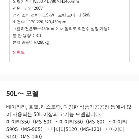
외형치수：W550×D790×H1400mm
전원：삼상 200V
정격 소비 전력：1.9kW 교반 모터：1.5kW
회전수：120,220,320,430rpm
（출하전은95～450rpm에서 임의로 회전수 설정 가능）
볼 만 용량 ：31L
본체 중량：약280kg
외형도
50L〜 모델
베이커리, 호텔, 레스토랑, 다양한 식품가공공장 등에서 많
이 사용되는 50L 이상의 고기능 모델입니다.
마이티S50（MS-50）・마이티S60（MS-60）・마이티
S90S（MS-90S）・마이티S120（MS-120）・마이티
S140（MS-140）