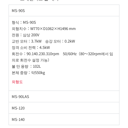
MS-90S
형식：MS-90S
외형치수：W770×D1062×H1496 mm
전원：삼상 200V
교반 모터：3.7kW 승강 모터：0.2kW
정격 소비 전력：4.5kW
회전수：90.140.230.310rpm 50/60Hz（80～320rpm에서 임
의로 회전수 설정 가능）
볼 만 용량 ：102L
본체 중량：약550kg
외형도
MS-90LAS
MS-120
MS-140