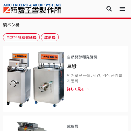
製パン機
自然発酵種発酵機
成形機
自然発酵種発酵機
르방
번거로운 온도, 시간, 믹싱 관리를
자동화!
詳しく見る →
成形機