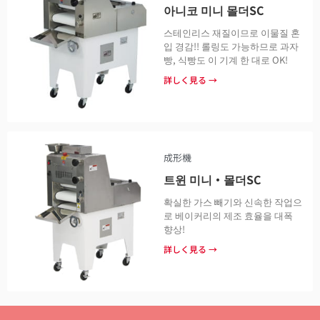
아니코 미니 몰더SC
스테인리스 재질이므로 이물질 혼
입 경감!! 롤링도 가능하므로 과자
빵, 식빵도 이 기계 한 대로 OK!
詳しく見る →
成形機
트윈 미니・몰더SC
확실한 가스 빼기와 신속한 작업으
로 베이커리의 제조 효율을 대폭
향상!
詳しく見る →