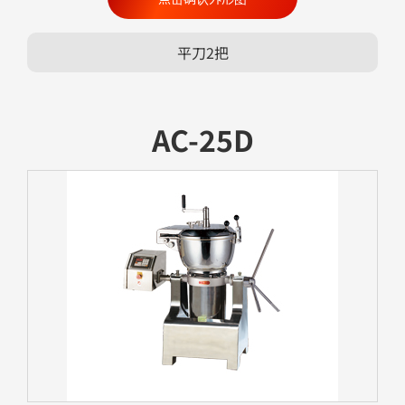
平刀2把
AC-25D