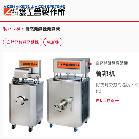
製パン機
>
自然発酵種発酵機
自然発酵種発酵機
成形機
自然発酵種発酵機
鲁邦机
将费时费力的温度・时
化!
詳しく見る →