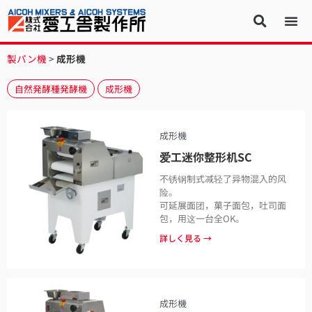
製パン機
>
成形機
自然発酵種発酵機
成形機
成形機
爱工迷你整形机SC
不锈钢制式减轻了异物混入的风
险。
可延展面团，菓子面包，吐司面
包，用这一台全OK。
詳しく見る →
成形機