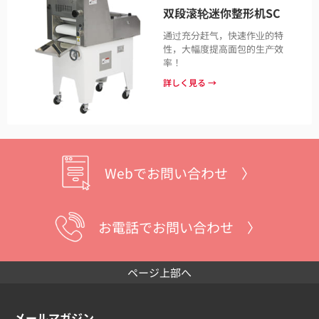
双段滚轮迷你整形机SC
通过充分赶气，快速作业的特
性，大幅度提高面包的生产效
率！
詳しく見る →
Webでお問い合わせ 〉
お電話でお問い合わせ 〉
ページ上部へ
メールマガジン