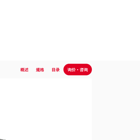
概述
规格
目录