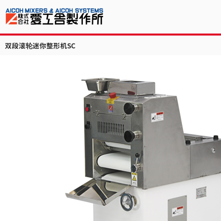
双段滚轮迷你整形机SC