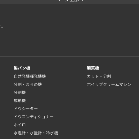
す。
製パン機
製菓機
自然発酵種発酵機
カット・分割
分割・まるめ機
ホイップクリームマシン
分割機
成形機
ドウシーター
ドウコンディショナー
ホイロ
水温計・水量計・冷水機