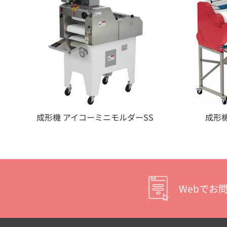
成形機 アイコーミニモルダーSS
成形機
Webでお