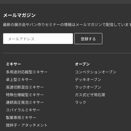
メールマガジン
最新の展示会やパン作りセミナーの情報はメールマガジンで配信していま
ミキサー
オーブン
多用途対応縦型ミキサー
コンベクションオーブン
卓上型ミキサー
デッキオーブン
高速切断混合ミキサー
ラックオーブン
特殊仕様縦型ミキサー
ガス式ピザ用石窯
連続高圧発泡ミキサー
ラック
スパイラルミキサー
製菓専用ミキサー
撹拌子・アタッチメント