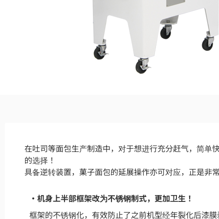
在吐司等面包生产制造中，对于想进行充分赶气，简单快
的选择！
具备逆转装置，菓子面包的延展操作亦可对应，正是非
・机身上半部框架改为不锈钢制式，更加卫生！
框架的不锈钢化，有效防止了之前机型经年裂化后漆膜