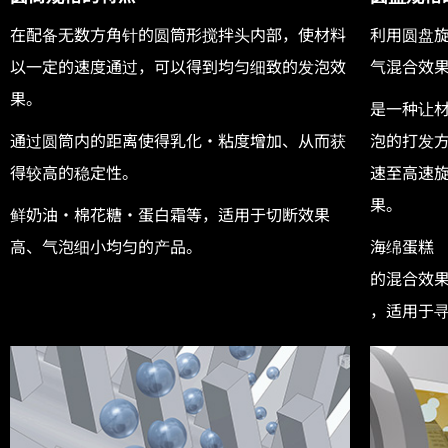
在配备无数方角针的圆筒形搅拌头内部，使材料
利用圆盘
以一定的速度通过，可以得到均匀细致的发泡效
气混合效
果。
是一种让
通过圆筒内的距离使得乳化・粘度增加、从而获
泡的打发
得较高的稳定性。
速至高速
果。
鲜奶油・棉花糖・蛋白霜等，适用于切断效果
高、气泡细小均匀的产品。
海绵蛋糕
的混合效果
，适用于