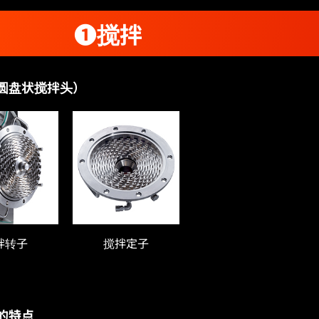
❶搅拌
圆盘状搅拌头）
拌转子
搅拌定子
的特点