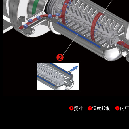
❶
搅拌
❷
温度控制
❸
内压