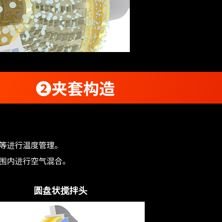
❷夹套构造
等进行温度管理。
围内进行空气混合。
圆盘状搅拌头