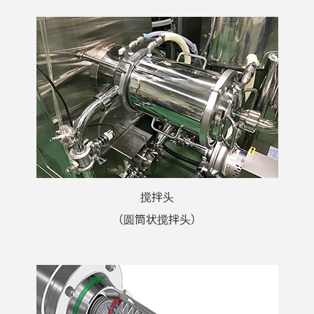
搅拌头
（圆筒状搅拌头）