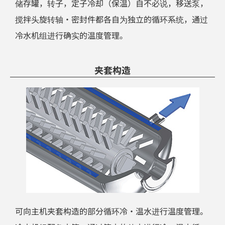
储存罐，转子，定子冷却（保温）自不必说，移送泵，
搅拌头旋转轴・密封件都各自为独立的循环系统，通过
冷水机组进行确实的温度管理。
夹套构造
可向主机夹套构造的部分循环冷・温水进行温度管理。