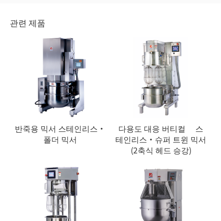
관련 제품
반죽용 믹서 스테인리스・
다용도 대응 버티컬 스
폴더 믹서
테인리스・슈퍼 트윈 믹서
(2축식 헤드 승강)