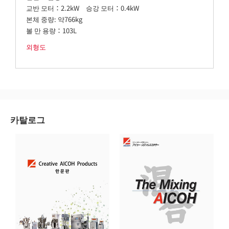
교반 모터：2.2kW 승강 모터：0.4kW
본체 중량: 약766kg
볼 만 용량：103L
외형도
카탈로그