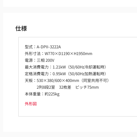
仕様
型式：A-DPII-3222A
外形寸法：W770×D1190×H1950mm
電源：三相 200V
最大消費電力：1.21kW（50/60Hz冷却運転時）
定格消費電力：0.95kW（50/60Hz加熱運転時）
天板：530×380/600×400mm（同室共用不可）
2列8段2室 32枚差 ピッチ75mm
本体重量：約225kg
外形図