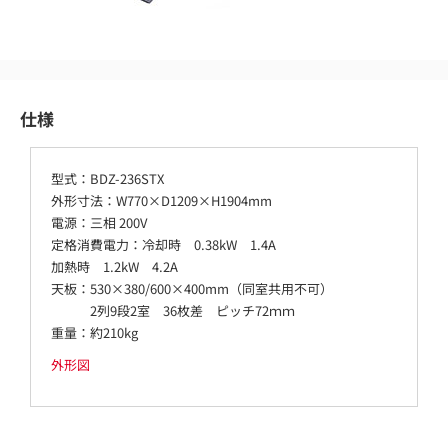
仕様
型式：BDZ-236STX
外形寸法：W770×D1209×H1904mm
電源：三相 200V
定格消費電力：冷却時 0.38kW 1.4A
加熱時 1.2kW 4.2A
天板：530×380/600×400mm（同室共用不可）
2列9段2室 36枚差 ピッチ72ｍｍ
重量：約210kg
外形図