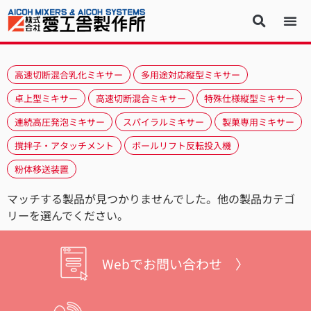
高速切断混合乳化ミキサー
多用途対応縦型ミキサー
卓上型ミキサー
高速切断混合ミキサー
特殊仕様縦型ミキサー
連続高圧発泡ミキサー
スパイラルミキサー
製菓専用ミキサー
撹拌子・アタッチメント
ボールリフト反転投入機
粉体移送装置
マッチする製品が見つかりませんでした。他の製品カテゴ
リーを選んでください。
Webでお問い合わせ 〉